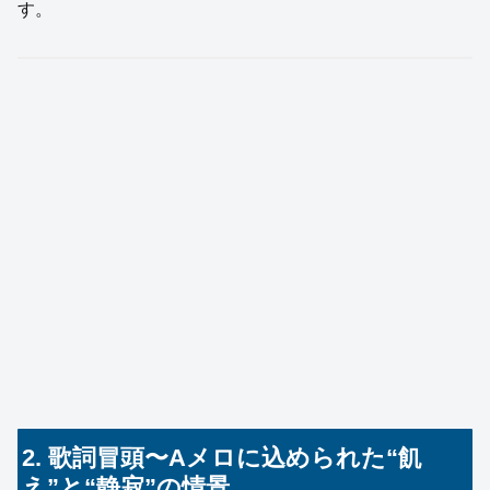
す。
2. 歌詞冒頭〜Aメロに込められた“飢
え”と“静寂”の情景