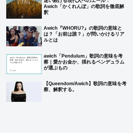
迷い続ける現代人へのエール：
Awich「かくれんぼ」の歌詞を徹底解
釈
Awich『WHORU?』の歌詞の意味と
は？「お前は誰？」が問いかけるリア
ルとは
awich「Pendulum」歌詞の意味を考
察｜愛かお金か、揺れるペンデュラム
が選ぶもの
【Queendom/Awich】歌詞の意味を考
察、解釈する。