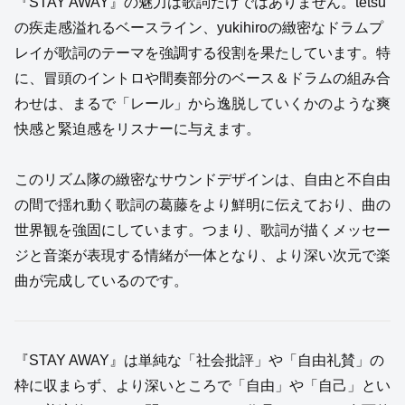
『STAY AWAY』の魅力は歌詞だけではありません。tetsu
の疾走感溢れるベースライン、yukihiroの緻密なドラムプ
レイが歌詞のテーマを強調する役割を果たしています。特
に、冒頭のイントロや間奏部分のベース＆ドラムの組み合
わせは、まるで「レール」から逸脱していくかのような爽
快感と緊迫感をリスナーに与えます。
このリズム隊の緻密なサウンドデザインは、自由と不自由
の間で揺れ動く歌詞の葛藤をより鮮明に伝えており、曲の
世界観を強固にしています。つまり、歌詞が描くメッセー
ジと音楽が表現する情緒が一体となり、より深い次元で楽
曲が完成しているのです。
『STAY AWAY』は単純な「社会批評」や「自由礼賛」の
枠に収まらず、より深いところで「自由」や「自己」とい