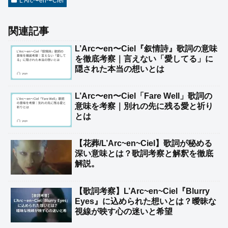
L’Arc〜en〜Ciel
関連記事
L’Arc〜en〜Ciel『叙情詩』歌詞の意味
を徹底考察｜言えない「愛してる」に
隠された本当の想いとは
L’Arc〜en〜Ciel「Fare Well」歌詞の
意味を考察｜別れの先に残る愛と祈り
とは
【花葬/L’Arc~en~Ciel】歌詞が秘める
深い意味とは？歌詞考察と解釈を徹底
解説。
【歌詞考察】L’Arc~en~Ciel『Blurry
Eyes』に込められた想いとは？曖昧な
視線が映す心の迷いと希望