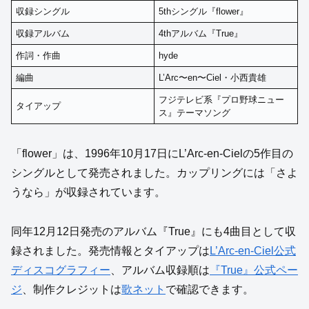
収録シングル
5thシングル『flower』
収録アルバム
4thアルバム『True』
作詞・作曲
hyde
編曲
L’Arc〜en〜Ciel・小西貴雄
フジテレビ系『プロ野球ニュー
タイアップ
ス』テーマソング
「flower」は、1996年10月17日にL’Arc-en-Cielの5作目の
シングルとして発売されました。カップリングには「さよ
うなら」が収録されています。
同年12月12日発売のアルバム『True』にも4曲目として収
録されました。発売情報とタイアップは
L’Arc-en-Ciel公式
ディスコグラフィー
、アルバム収録順は
『True』公式ペー
ジ
、制作クレジットは
歌ネット
で確認できます。