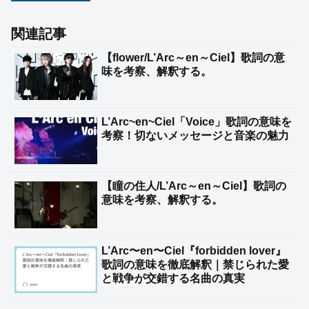
関連記事
【flower/L’Arc～en～Ciel】歌詞の意
味を考察、解釈する。
L’Arc~en~Ciel「Voice」歌詞の意味を
考察！切ないメッセージと音楽の魅力
【瞳の住人/L’Arc～en～Ciel】歌詞の
意味を考察、解釈する。
L’Arc〜en〜Ciel『forbidden lover』
歌詞の意味を徹底解釈｜禁じられた愛
と戦争が交錯する名曲の真実