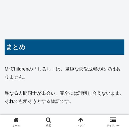
まとめ
Mr.Childrenの「しるし」は、単純な恋愛成就の歌ではあ
りません。
異なる人間同士が出会い、完全には理解し合えないまま、
それでも愛そうとする物語です。
言葉にできない思い、傷つくことへの恐怖、相手のさまざ
まな顔、日常に刻まれた記憶。そして、いつか共に生きら
ホーム
検索
トップ
サイドバー