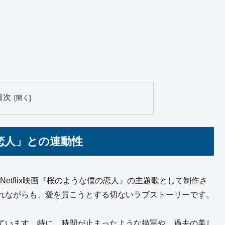
目次
恋人」との連動性
されたNetflix映画『桜のような僕の恋人』の主題歌として制作さ
れながらも、愛を貫こうとする切ないラブストーリーです。
ています。特に、時間が止まったような描写や、過去の美し