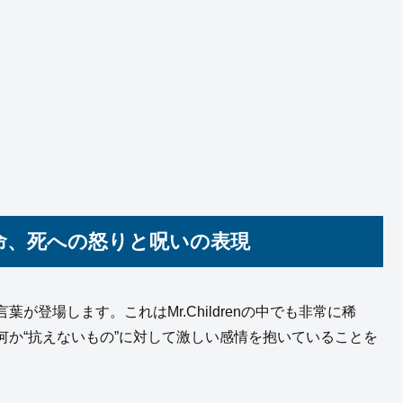
命、死への怒りと呪いの表現
登場します。これはMr.Childrenの中でも非常に稀
か“抗えないもの”に対して激しい感情を抱いていることを