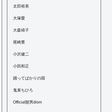
太田裕美
大塚愛
大森靖子
尾崎豊
小沢健二
小田和正
踊ってばかりの国
鬼束ちひろ
Official髭男dism