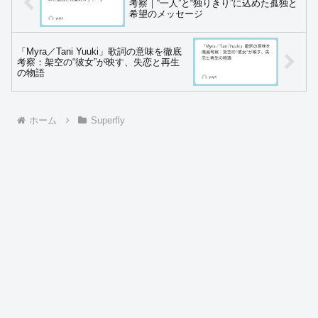
考察｜“一人”と“独りきり”に込めた孤独と
希望のメッセージ
「Myra／Tani Yuuki」歌詞の意味を徹底
考察：架空の“彼女”が映す、失恋と再生
の物語
ホーム
Superfly