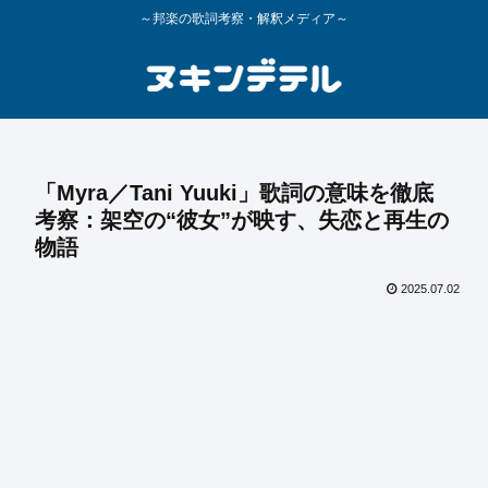
～邦楽の歌詞考察・解釈メディア～
「Myra／Tani Yuuki」歌詞の意味を徹底
考察：架空の“彼女”が映す、失恋と再生の
物語
2025.07.02