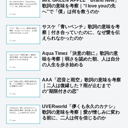
Mrs. GREEN APPLE「Brand New」
歌詞の意味を考察｜“I love youの先
へ”で「僕」は何を救うのか
サスケ「青いベンチ」歌詞の意味を考
察｜付き合っていたのに、なぜ愛を伝
えられなかったのか
Aqua Timez「決意の朝に」歌詞の意
味を考察｜弱さを認めた朝、人は自分
の人生を歩き始める
AAA「恋音と雨空」歌詞の意味を考察
｜二人は復縁した？雨が止むまで
の“期限付きの恋”
UVERworld「儚くも永久のカナシ」
歌詞の意味を考察｜愛が憎しみに変わ
る前に、二人は何を信じるのか