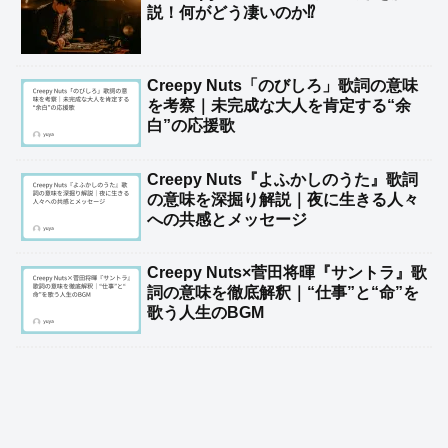
説！何がどう凄いのか⁉
Creepy Nuts「のびしろ」歌詞の意味
を考察｜未完成な大人を肯定する“余
白”の応援歌
Creepy Nuts『よふかしのうた』歌詞
の意味を深掘り解説｜夜に生きる人々
への共感とメッセージ
Creepy Nuts×菅田将暉『サントラ』歌
詞の意味を徹底解釈｜“仕事”と“命”を
歌う人生のBGM