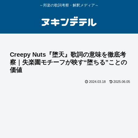
～邦楽の歌詞考察・解釈メディア～
Creepy Nuts『堕天』歌詞の意味を徹底考
察｜失楽園モチーフが映す“堕ちる”ことの
価値
2024.03.18
2025.06.05