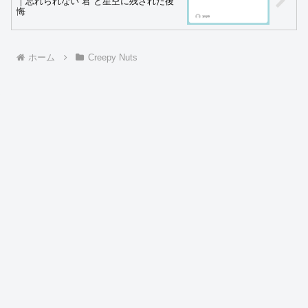
｜忘れられない“君”と星空に残された後
悔
ホーム
Creepy Nuts