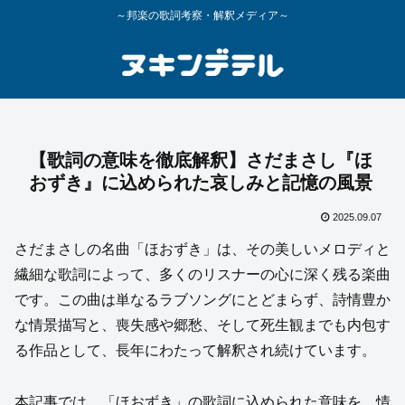
～邦楽の歌詞考察・解釈メディア～
【歌詞の意味を徹底解釈】さだまさし『ほ
おずき』に込められた哀しみと記憶の風景
2025.09.07
さだまさしの名曲「ほおずき」は、その美しいメロディと
繊細な歌詞によって、多くのリスナーの心に深く残る楽曲
です。この曲は単なるラブソングにとどまらず、詩情豊か
な情景描写と、喪失感や郷愁、そして死生観までも内包す
る作品として、長年にわたって解釈され続けています。
本記事では、「ほおずき」の歌詞に込められた意味を、情