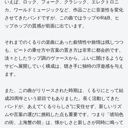
いえば、ロック、フォーク、クラシック、エレクトロニ
カ、ワールドミュージックなど、作品ごとに音楽性を変化
させてきたバンドですが、この曲ではラップやR&B、ヒ
ップホップの質感が前面に出ています。
それまでのくるりの楽曲にあった叙情性や旅情は残しつつ
も、ビートの乗せ方や言葉の置き方は非常に都会的です。
淡々としたラップ調のヴァースから、ふいに開けるような
サビへ展開していく構成は、聴き手に独特の浮遊感を与え
ます。
また、この曲がリリースされた時期は、くるりにとって結
成20周年という節目でもありました。長く活動してきた
バンドが、あえて“くるりらしさ”に安住せず、新しいリズ
ムや言葉の運びに挑戦した点も重要です。つまり「琥珀色
の街、上海蟹の朝」は、懐かしさと新しさが同時に鳴って