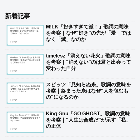
新着記事
M!LK「好きすぎて滅！」歌詞の意味
を考察｜なぜ“好き”の先が「愛」では
なく「滅」なのか
timelesz「消えない花火」歌詞の意味
を考察｜“消えない”のは君と出会って
変わった自分
スピッツ「見知らぬ糸」歌詞の意味を
考察｜絡まった糸はなぜ“人を包むも
の”になるのか
King Gnu「GO GHOST」歌詞の意味
を考察｜“人生は合成だ”が示す「私」
の正体