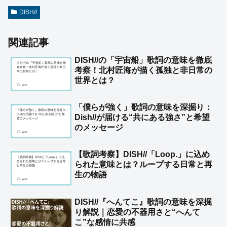
DISH//
関連記事
DISH//の「宇宙船」歌詞の意味を徹底
考察！北村匠海が描く孤独と非日常の
世界とは？
「僕らが強く」歌詞の意味を深掘り：
Dish//が届ける“共にある強さ”と希望
のメッセージ
【歌詞考察】DISH//「Loop.」に込め
られた意味とは？ループする日常と再
生の物語
DISH//『へんてこ』歌詞の意味を深掘
り解説｜恋愛の不器用さと“へんて
こ”な感情に共感