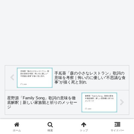
手嶌葵「森の小さなレストラン」歌詞の
意味を考察｜怖いのに優しい“不思議な食
事”が描く死と別れ
星野源「Family Song」歌詞の意味を徹
底解釈｜新しい家族観と祈りのメッセー
ジ
ホーム
斉藤和義
ホーム
検索
トップ
サイドバー