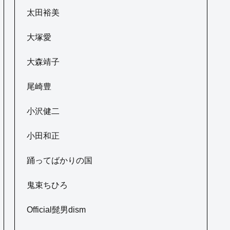
太田裕美
大塚愛
大森靖子
尾崎豊
小沢健二
小田和正
踊ってばかりの国
鬼束ちひろ
Official髭男dism