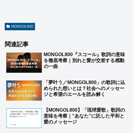
MONGOL800
関連記事
MONGOL800『スコール』歌詞の意味
を徹底考察｜別れと愛が交差する感動
の一曲
「夢叶う／MONGOL800」の歌詞に込
められた想いとは？社会へのメッセー
ジと希望のエールを読み解く
【MONGOL800】「琉球愛歌」歌詞の
意味を考察｜“あなた”に託した平和と
愛のメッセージ