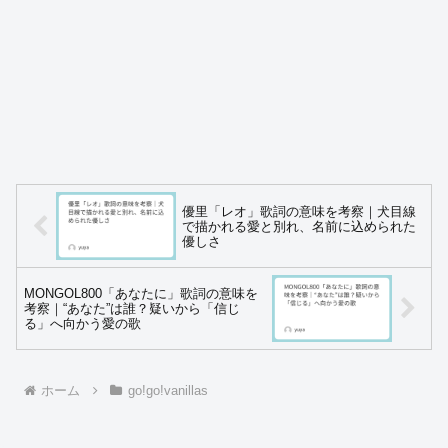
優里「レオ」歌詞の意味を考察｜犬目線
で描かれる愛と別れ、名前に込められた
優しさ
MONGOL800「あなたに」歌詞の意味を
考察｜“あなた”は誰？疑いから「信じ
る」へ向かう愛の歌
ホーム
go!go!vanillas