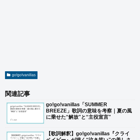
go!go!vanillas
関連記事
go!go!vanillas「SUMMER
BREEZE」歌詞の意味を考察｜夏の風
に乗せた“解放”と“主役宣言”
【歌詞解釈】go!go!vanillas『クライ
ベイビー』が描く“泣き笑い”の美しさ