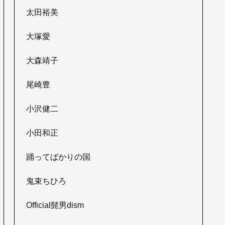
太田裕美
大塚愛
大森靖子
尾崎豊
小沢健二
小田和正
踊ってばかりの国
鬼束ちひろ
Official髭男dism