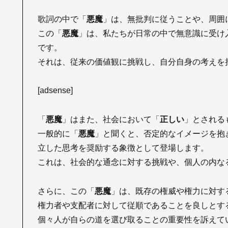
歌詞の中で「
悪魔
」は、無批判に従うことや、周囲
この「
悪魔
」は、私たちが日常の中で無意識に受け
です。
それは、従来の価値観に挑戦し、自分自身の考えを
[adsense]
「
悪魔
」はまた、社会において「
正しい
」とされる
一般的に「
悪魔
」と聞くと、否定的なイメージを抱
立した思考を奨励する象徴として登場します。
これは、社会的な通念に対する挑戦や、個人の内な
さらに、この「
悪魔
」は、既存の権威や権力に対す
権力者や支配者に対して従順であることを良しとす
個々人が自らの道を選び取ることの重要性を訴えて