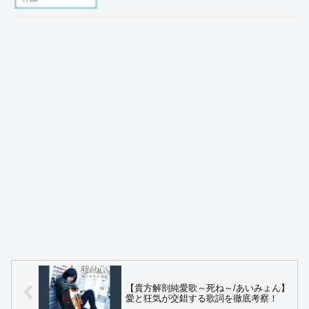
【貴方解剖純愛歌～死ね～/あいみょん】
愛と狂気が交錯する歌詞を徹底考察！