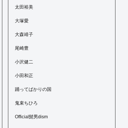
太田裕美
大塚愛
大森靖子
尾崎豊
小沢健二
小田和正
踊ってばかりの国
鬼束ちひろ
Official髭男dism