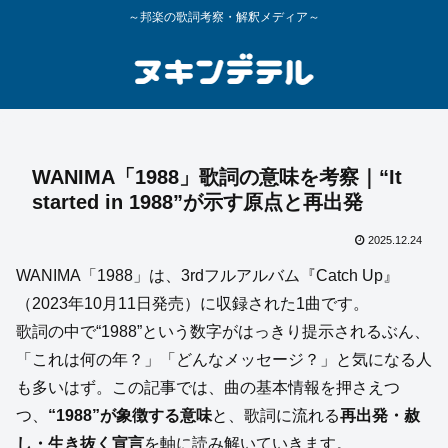
～邦楽の歌詞考察・解釈メディア～
WANIMA「1988」歌詞の意味を考察｜“It
started in 1988”が示す原点と再出発
2025.12.24
WANIMA「1988」は、3rdフルアルバム『Catch Up』
（2023年10月11日発売）に収録された1曲です。
歌詞の中で“1988”という数字がはっきり提示されるぶん、
「これは何の年？」「どんなメッセージ？」と気になる人
も多いはず。この記事では、曲の基本情報を押さえつ
つ、
“1988”が象徴する意味
と、歌詞に流れる
再出発・赦
し・生き抜く宣言
を軸に読み解いていきます。