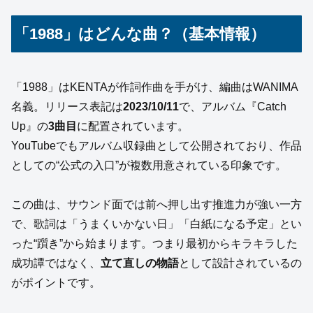
「1988」はどんな曲？（基本情報）
「1988」はKENTAが作詞作曲を手がけ、編曲はWANIMA
名義。リリース表記は
2023/10/11
で、アルバム『Catch
Up』の
3曲目
に配置されています。
YouTubeでもアルバム収録曲として公開されており、作品
としての“公式の入口”が複数用意されている印象です。
この曲は、サウンド面では前へ押し出す推進力が強い一方
で、歌詞は「うまくいかない日」「白紙になる予定」とい
った“躓き”から始まります。つまり最初からキラキラした
成功譚ではなく、
立て直しの物語
として設計されているの
がポイントです。