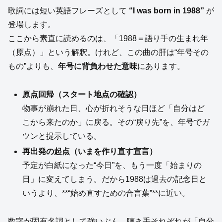
歌詞には短い英語フレーズとして
“I was born in 1988”
が
登場します。
ここから素直に読めるのは、「1988＝語り手の生まれ年
（原点）」という解釈。けれど、この曲の肝は“年号その
もの”よりも、
年号に背負わせた意味
にあります。
原点回帰（スタート地点の確認）
物事が崩れた日、心が折れそうな日ほど「自分はど
こから来たのか」に戻る。その“戻り先”を、年号でガ
ツンと提示している。
再出発の起点（いまを作り直す宣言）
予定が白紙になった“今日”を、もう一度「始まりの
日」に変えてしまう。だから1988は過去の記念日と
いうより、**“始め直すための合言葉”**に近い。
数字が固有名詞として強いぶん、聴き手それぞれが「自分