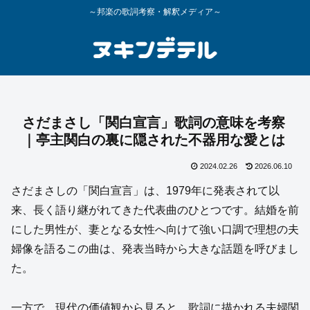
～邦楽の歌詞考察・解釈メディア～
さだまさし「関白宣言」歌詞の意味を考察
｜亭主関白の裏に隠された不器用な愛とは
2024.02.26
2026.06.10
さだまさしの「関白宣言」は、1979年に発表されて以
来、長く語り継がれてきた代表曲のひとつです。結婚を前
にした男性が、妻となる女性へ向けて強い口調で理想の夫
婦像を語るこの曲は、発表当時から大きな話題を呼びまし
た。
一方で、現代の価値観から見ると、歌詞に描かれる夫婦関