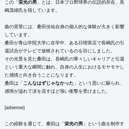
この「
栄光の男
」とは、日本プロ野球界の伝説的存在、長
嶋茂雄氏を指しています。
曲の背景には、桑田佳祐自身の個人的な体験が大きく影響
しています。
桑田が青山学院大学に在学中、ある日喫茶店で長嶋氏の引
退試合がテレビで放映されているのを目にしました。
その光景を見た桑田は、長嶋氏の華々しいキャリアと引退
という重大な瞬間に触れ、自身の人生におけるモヤモヤし
た感情と向き合うことになります。
桑田は「
こんなはずじゃなかった
」という思いに駆られ、
感情が溢れて涙を流すほど強い衝撃を受けました。
[adsense]
この経験を通じて、桑田は「
栄光の男
」という曲を制作す