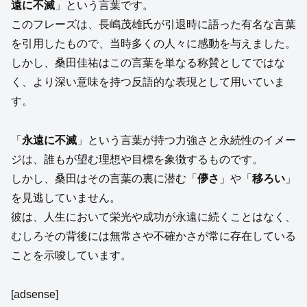
遠に不滅
」という言葉です。
このフレーズは、長嶋茂雄氏が引退時に語った有名な言葉
を引用したもので、当時多くの人々に感動を与えました。
しかし、桑田佳祐はこの言葉を単なる称賛としてではな
く、より深い意味を持つ反語的な表現として用いていま
す。
「
永遠に不滅
」という言葉が持つ力強さと永続性のイメー
ジは、誰もが望む理想や目標を象徴するものです。
しかし、桑田はその言葉の裏に潜む「
儚さ
」や「
移ろい
」
を見逃していません。
彼は、人生において栄光や成功が永遠に続くことはなく、
むしろその背後には無常さや不確かさが常に存在している
ことを示唆しています。
[adsense]