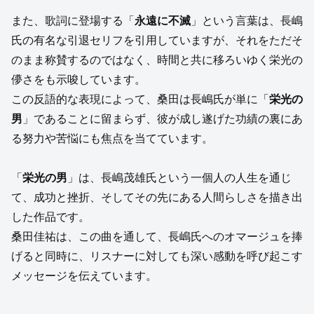
また、歌詞に登場する「
永遠に不滅
」という言葉は、長嶋
氏の有名な引退セリフを引用していますが、それをただそ
のまま称賛するのではなく、時間と共に移ろいゆく栄光の
儚さをも示唆しています。
この反語的な表現によって、桑田は長嶋氏が単に「
栄光の
男
」であることに留まらず、彼が成し遂げた功績の裏にあ
る努力や苦悩にも焦点を当てています。
「
栄光の男
」は、長嶋茂雄氏という一個人の人生を通じ
て、成功と挫折、そしてその先にある人間らしさを描き出
した作品です。
桑田佳祐は、この曲を通して、長嶋氏へのオマージュを捧
げると同時に、リスナーに対しても深い感動を呼び起こす
メッセージを伝えています。