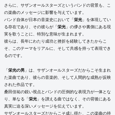
さらに、サザンオールスターズというバンドの背景も、こ
の楽曲のメッセージに影響を与えています。
バンド自体が日本の音楽史において「
栄光
」を体現してい
る存在であり、その彼らが「
栄光
」の儚さや裏側にある現
実を歌うことに、特別な意味が生まれます。
彼らは、長年にわたり成功と挫折を経験してきたからこ
そ、このテーマをリアルに、そして共感を持って表現でき
るのです。
「
栄光の男
」は、サザンオールスターズだからこそ生まれ
た楽曲であり、彼らの音楽的、そして人間的な成熟が反映
された作品です。
桑田佳祐の鋭い視点とバンドの圧倒的な表現力が一体とな
り、単なる「
栄光
」を讃える曲ではなく、その背後にある
真実に迫る深いメッセージを伝えています。
サザンオールスターズだからこそ成し得た、この楽曲の持