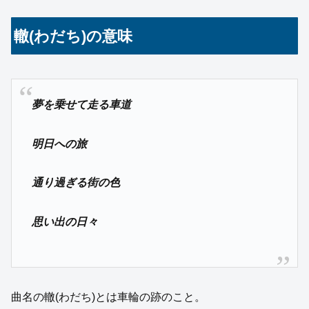
轍(わだち)の意味
夢を乗せて走る車道
明日への旅
通り過ぎる街の色
思い出の日々
曲名の轍(わだち)とは車輪の跡のこと。