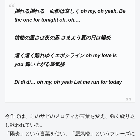
揺れる揺れる 面影は哀しく oh my, oh yeah, Be
the one for tonight oh, oh,…
情熱の重さは夜の凪 さまよう夏の日は陽炎
遠く遠く離れゆくエボシライン oh my love is
you 舞い上がる蜃気楼
Di di di… oh my, oh yeah Let me run for today
今作では、このサビのメロディが言葉を変え、強く繰り返
し歌われている。
「陽炎」という言葉を使い、「蜃気楼」というフレーズに