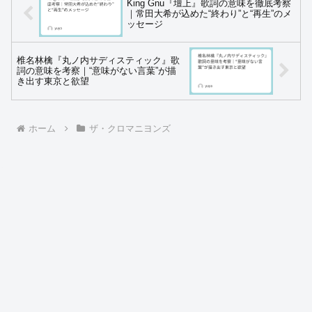
King Gnu『壇上』歌詞の意味を徹底考察
｜常田大希が込めた“終わり”と“再生”のメ
ッセージ
椎名林檎『丸ノ内サディスティック』歌
詞の意味を考察｜“意味がない言葉”が描
き出す東京と欲望
ホーム
ザ・クロマニヨンズ