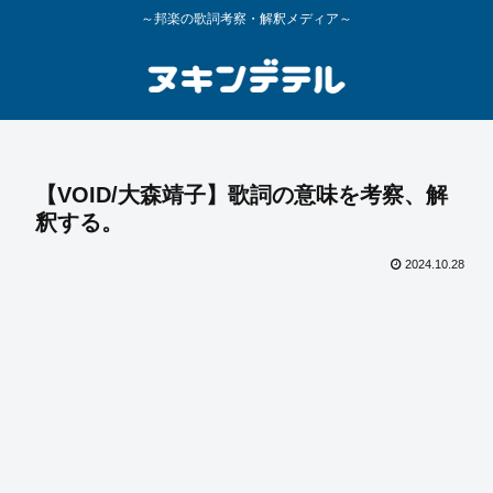
～邦楽の歌詞考察・解釈メディア～
【VOID/大森靖子】歌詞の意味を考察、解
釈する。
2024.10.28