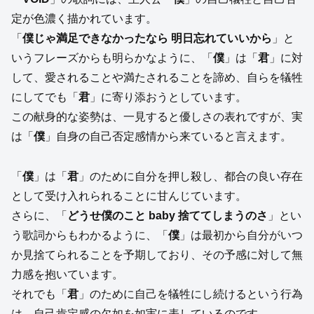
定が色濃く描かれています。
「
僕じゃ満足できなかったなら 明日忘れていいから
」と
いうフレーズからも明らかなように、「
僕
」は「
君
」に対
して、愛されることや満たされることを諦め、自らを犠牲
にしてでも「
君
」に寄り添おうとしています。
この献身的な姿勢は、一見すると優しさの表れですが、実
は「
僕
」自身の自己否定感情から来ていると言えます。
「
僕
」は「
君
」のために自分を押し殺し、都合の良い存在
として受け入れられることに甘んじています。
さらに、「
どうせ僕のこと baby 捨ててしまうのさ
」とい
う歌詞からもわかるように、「
僕
」は最初から自分がいつ
か見捨てられることを予期しており、その予感に対して無
力感を抱いています。
それでも「
君
」のために自己を犠牲にし続けるという行為
は、自己肯定感の欠如を如実に表しているのです。