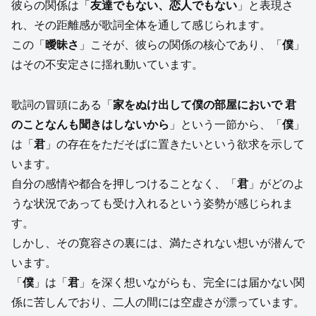
彼らの関係は「
友達でもない、恋人でもない
」と表現さ
れ、その距離感が歌詞全体を通して感じられます。
この「
曖昧さ
」こそが、彼らの関係の核心であり、「
僕
」
はその不安定さに揺れ動いています。
歌詞の冒頭にある「
家をぬけ出して僕の部屋においで 君
のことなんも聞きはしないから
」という一節から、「
僕
」
は「
君
」の存在をただそばに置きたいという欲求を示して
います。
自分の感情や都合を押しつけることなく、「
君
」がどのよ
うな状況であっても受け入れるという姿勢が感じられま
す。
しかし、その寛容さの裏には、満たされない想いが潜んで
います。
「
僕
」は「
君
」を深く想いながらも、完全には届かない関
係に苦しんでおり、二人の間には空虚さが漂っています。