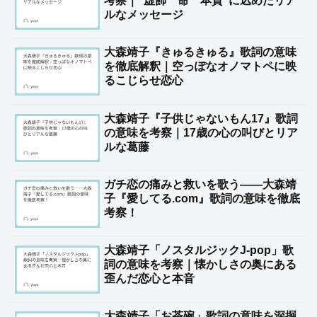
考察｜“虚飾”“命”“本質”に込めたリア
ルなメッセージ
大森靖子『きゅるきゅる』歌詞の意味
を徹底解釈｜空っぽなオノマトペに映
るこじらせ恋心
大森靖子『子供じゃないもん17』歌詞
の意味を考察｜17歳の心の叫びとリア
ルな葛藤
ガチ恋の痛みと救いを歌う――大森靖
子『愛してる.com』歌詞の意味を徹底
考察！
大森靖子「ノスタルジックJ-pop」歌
詞の意味を考察｜懐かしさの奥にある
歪んだ恋心と本音
大森靖子「お茶碗」歌詞の意味を深掘