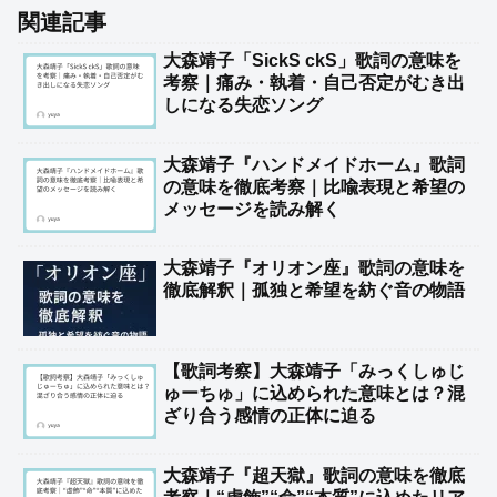
関連記事
大森靖子「SickS ckS」歌詞の意味を
考察｜痛み・執着・自己否定がむき出
しになる失恋ソング
大森靖子『ハンドメイドホーム』歌詞
の意味を徹底考察｜比喩表現と希望の
メッセージを読み解く
大森靖子『オリオン座』歌詞の意味を
徹底解釈｜孤独と希望を紡ぐ音の物語
【歌詞考察】大森靖子「みっくしゅじ
ゅーちゅ」に込められた意味とは？混
ざり合う感情の正体に迫る
大森靖子『超天獄』歌詞の意味を徹底