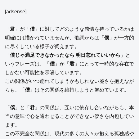
[adsense]
「
君
」が「
僕
」に対してどのような感情を持っているかは
明確には描かれていませんが、歌詞からは「
僕
」が一方的
に尽くしている様子が伺えます。
「
僕じゃ満足できなかったなら 明日忘れていいから
」と
いうフレーズは、「
僕
」が「
君
」にとって一時的な存在で
しかない可能性を示唆しています。
この関係がいつ崩れてしまうかもしれない脆さを抱えなが
らも、「
僕
」はその関係を維持しようと努めています。
「
僕
」と「
君
」の関係は、互いに依存し合いながらも、本
当の意味で心を通わせることができない儚さを内包してい
ます。
この不完全な関係は、現代の多くの人々が抱える孤独感や