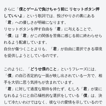
さらに「
僕とゲームで負けちゃう前に リセットボタン押
していいよ
」という歌詞では、投げやりさの裏にある
「
君
」への優しさが明確になります。
リセットボタンを押す自由を「
君
」に与えることで、
「
僕
」は「
君
」がこの関係を苦痛に感じる前に終わらせら
れるよう配慮しています。
自分が傷つくことよりも、「
君
」が自由に選択できる環境
を提供しようとしているのです。
このように、「
どうせ僕のこと
」というフレーズには、
「
僕
」の自己否定的な一面が映し出されている一方で、相
手を大切に思う気持ちが含まれています。
「
君
」に対して過度な期待を持たず、むしろ「
君
」が楽に
なれるようにと自己犠牲的な選択をしている「
僕
」は、決
して冷たいわけではなく、彼なりの愛情を示しているので