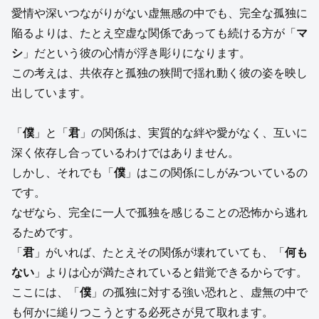
愛情や深いつながりがない虚無感の中でも、完全な孤独に
陥るよりは、たとえ空虚な関係であっても続ける方が「
マ
シ
」だという彼の心情が浮き彫りになります。
この考えは、共依存と孤独の狭間で揺れ動く彼の姿を映し
出しています。
「
僕
」と「
君
」の関係は、実質的な絆や愛がなく、互いに
深く依存し合っているわけではありません。
しかし、それでも「
僕
」はこの関係にしがみついているの
です。
なぜなら、完全に一人で孤独を感じることの恐怖から逃れ
るためです。
「
君
」がいれば、たとえその関係が壊れていても、「
何も
ない
」よりは心が満たされていると錯覚できるからです。
ここには、「
僕
」の孤独に対する強い恐れと、虚無の中で
も何かに縋りつこうとする必死さが見て取れます。