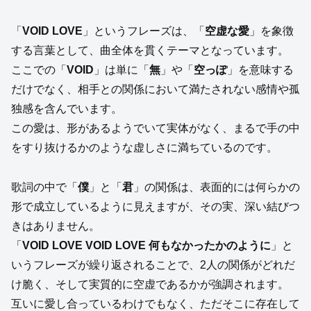
「
VOID LOVE
」というフレーズは、「
空虚な愛
」を象徴
する言葉として、曲全体を貫くテーマとなっています。
ここでの「
VOID
」は単に「
無
」や「
空っぽ
」を意味する
だけでなく、相手との関係において満たされない感情や孤
独感を含んでいます。
この愛は、形があるようでいて実体がなく、まるで手の中
をすり抜けるかのような虚しさに満ちているのです。
歌詞の中で「
僕
」と「
君
」の関係は、表面的には何らかの
形で成立しているように見えますが、その実、深い結びつ
きはありません。
「
VOID LOVE VOID LOVE 何もなかったかのように
」と
いうフレーズが繰り返されることで、2人の関係がどれだ
け脆く、そして実質的に空虚であるかが強調されます。
互いに愛し合っているわけでもなく、ただそこに存在して