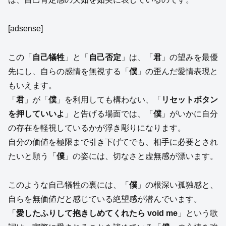
[adsense]
この「
自己犠牲
」と「
自己否定
」は、「
君
」の望みを最優
先にし、自らの感情を無視する「
僕
」の歪んだ愛情表現と
もいえます。
「
君
」が「
僕
」を利用しても構わない、「
リセットボタン
を押していいよ
」と告げる場面では、「
僕
」がいかに自分
の存在を軽視しているかが浮き彫りになります。
自分の価値を極限まで引き下げてでも、相手に必要とされ
たいと願う「
僕
」の姿には、切なさと虚無感が漂います。
このような自己犠牲の裏には、「
僕
」の根深い孤独感と、
自らを無価値だと感じている絶望感が潜んでいます。
「
愛したふりして抱きしめてくれたら void me
」という歌