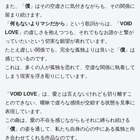
また、「
僕
」はその空虚さに気付きながらも、その関係に
留まり続けます。
「
何もないよりマシだから
」という歌詞からは、「
VOID
LOVE
」の虚しさを抱えつつも、それでもなお誰かと繋が
っていたいという切実な願望が表れています。
たとえ虚しい関係でも、完全な孤独よりは良いと「
僕
」は
感じているのです。
これは、多くの人が孤独を恐れて、空虚な関係に執着して
しまう現実を浮き彫りにしています。
「
VOID LOVE
」は、愛とは言えないけれども切り離すこ
とのできない、曖昧で虚ろな感情が交錯する状態を見事に
表現しています。
この曲は、愛の不在を感じながらもそれに縛られ続ける
「
僕
」の姿を通して、私たち自身の心の中にある孤独と向
き合わせてくれる作品なのです。