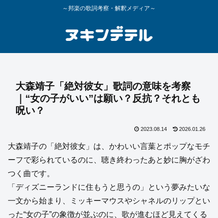
～邦楽の歌詞考察・解釈メディア～
大森靖子「絶対彼女」歌詞の意味を考察
｜“女の子がいい”は願い？反抗？それとも
呪い？
2023.08.14
2026.01.26
大森靖子の「絶対彼女」は、かわいい言葉とポップなモチ
ーフで彩られているのに、聴き終わったあと妙に胸がざわ
つく曲です。
「ディズニーランドに住もうと思うの」という夢みたいな
一文から始まり、ミッキーマウスやシャネルのリップとい
った“女の子”の象徴が並ぶのに、歌が進むほど見えてくる