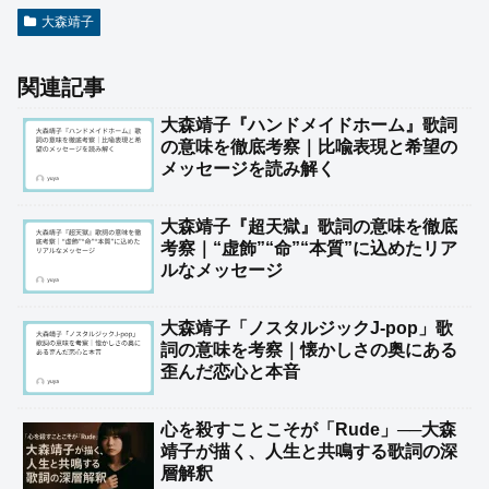
大森靖子
関連記事
大森靖子『ハンドメイドホーム』歌詞
の意味を徹底考察｜比喩表現と希望の
メッセージを読み解く
大森靖子『超天獄』歌詞の意味を徹底
考察｜“虚飾”“命”“本質”に込めたリア
ルなメッセージ
大森靖子「ノスタルジックJ-pop」歌
詞の意味を考察｜懐かしさの奥にある
歪んだ恋心と本音
心を殺すことこそが「Rude」──大森
靖子が描く、人生と共鳴する歌詞の深
層解釈