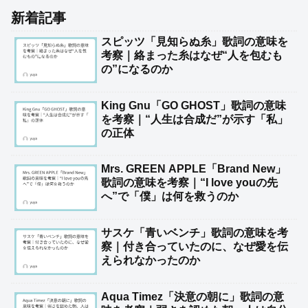
新着記事
スピッツ「見知らぬ糸」歌詞の意味を
考察｜絡まった糸はなぜ“人を包むも
の”になるのか
King Gnu「GO GHOST」歌詞の意味
を考察｜“人生は合成だ”が示す「私」
の正体
Mrs. GREEN APPLE「Brand New」
歌詞の意味を考察｜“I love youの先
へ”で「僕」は何を救うのか
サスケ「青いベンチ」歌詞の意味を考
察｜付き合っていたのに、なぜ愛を伝
えられなかったのか
Aqua Timez「決意の朝に」歌詞の意