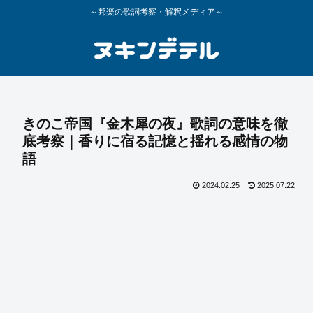
～邦楽の歌詞考察・解釈メディア～
きのこ帝国『金木犀の夜』歌詞の意味を徹
底考察｜香りに宿る記憶と揺れる感情の物
語
2024.02.25
2025.07.22