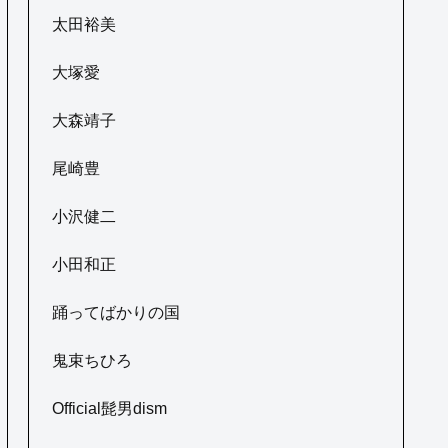
太田裕美
大塚愛
大森靖子
尾崎豊
小沢健二
小田和正
踊ってばかりの国
鬼束ちひろ
Official髭男dism