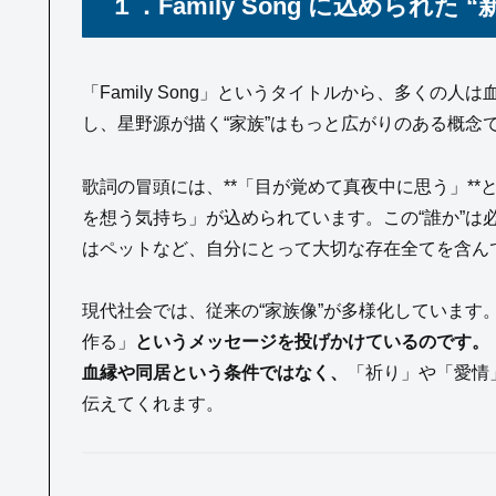
１．Family Song に込められた 
「Family Song」というタイトルから、多く
し、星野源が描く“家族”はもっと広がりのある概念
歌詞の冒頭には、**「目が覚めて真夜中に思う」*
を想う気持ち」が込められています。この“誰か”は
はペットなど、自分にとって大切な存在全てを含ん
現代社会では、従来の“家族像”が多様化しています
作る」
というメッセージを投げかけているのです。
血縁や同居という条件ではなく、
「祈り」や「愛情
伝えてくれます。