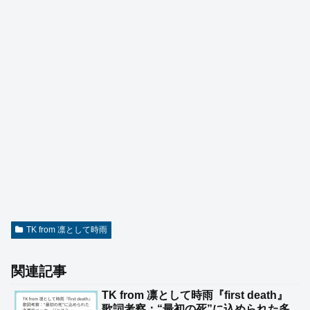
TK from 凛として時雨
関連記事
TK from 凛として時雨『first death』
歌詞考察：“最初の死”に込められた多