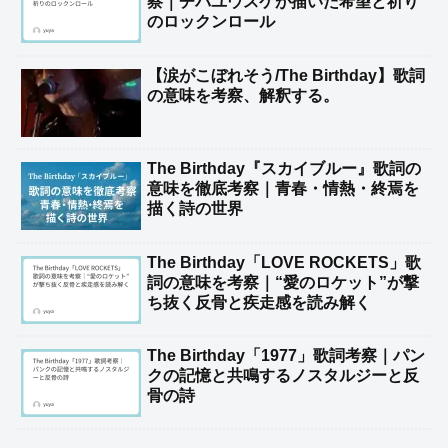
察｜チバユウスケが描いた希望と祈り
のロックンロール
【涙がこぼれそう/The Birthday】歌詞
の意味を考察、解釈する。
The Birthday『スカイブルー』歌詞の
意味を徹底考察｜青春・情熱・終焉を
描く詩の世界
The Birthday「LOVE ROCKETS」歌
詞の意味を考察｜“愛のロケット”が撃
ち抜く反骨と疾走感を読み解く
The Birthday「1977」歌詞考察｜パン
クの記憶と共鳴するノスタルジーと反
骨の詩