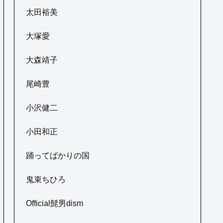
太田裕美
大塚愛
大森靖子
尾崎豊
小沢健二
小田和正
踊ってばかりの国
鬼束ちひろ
Official髭男dism