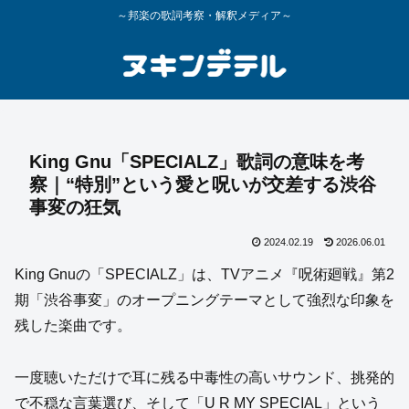
～邦楽の歌詞考察・解釈メディア～
King Gnu「SPECIALZ」歌詞の意味を考
察｜“特別”という愛と呪いが交差する渋谷
事変の狂気
2024.02.19
2026.06.01
King Gnuの「SPECIALZ」は、TVアニメ『呪術廻戦』第2
期「渋谷事変」のオープニングテーマとして強烈な印象を
残した楽曲です。
一度聴いただけで耳に残る中毒性の高いサウンド、挑発的
で不穏な言葉選び、そして「U R MY SPECIAL」という