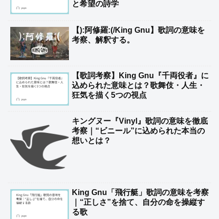
と希望の詩学
【):阿修羅:(/King Gnu】歌詞の意味を
考察、解釈する。
【歌詞考察】King Gnu『千両役者』に
込められた意味とは？歌舞伎・人生・
狂気を描く5つの視点
キングヌー『Vinyl』歌詞の意味を徹底
考察｜“ビニール”に込められた本当の
想いとは？
King Gnu「飛行艇」歌詞の意味を考察
｜“正しさ”を捨て、自分の命を操縦す
る歌