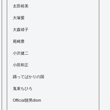
太田裕美
大塚愛
大森靖子
尾崎豊
小沢健二
小田和正
踊ってばかりの国
鬼束ちひろ
Official髭男dism