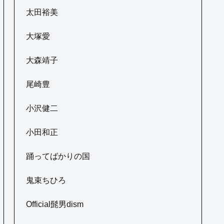
太田裕美
大塚愛
大森靖子
尾崎豊
小沢健二
小田和正
踊ってばかりの国
鬼束ちひろ
Official髭男dism