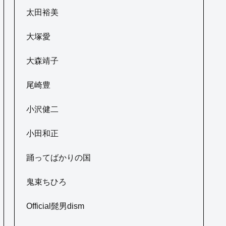
太田裕美
大塚愛
大森靖子
尾崎豊
小沢健二
小田和正
踊ってばかりの国
鬼束ちひろ
Official髭男dism