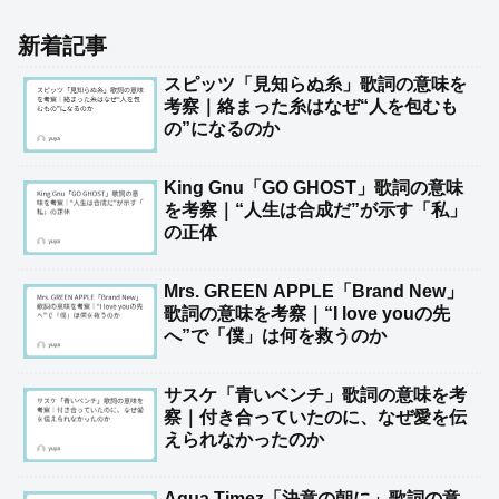
新着記事
スピッツ「見知らぬ糸」歌詞の意味を
考察｜絡まった糸はなぜ“人を包むも
の”になるのか
King Gnu「GO GHOST」歌詞の意味
を考察｜“人生は合成だ”が示す「私」
の正体
Mrs. GREEN APPLE「Brand New」
歌詞の意味を考察｜“I love youの先
へ”で「僕」は何を救うのか
サスケ「青いベンチ」歌詞の意味を考
察｜付き合っていたのに、なぜ愛を伝
えられなかったのか
Aqua Timez「決意の朝に」歌詞の意