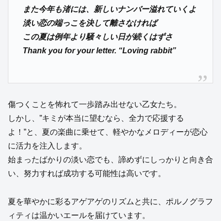
また今年も渚には、新しいナンバー溢れていくよ
淡い恋の端っこを決して離さなければ
この夏は例年より騒々しい日が続くはずさ
Thank you for your letter. “Loving rabbit”
傷つくことを怖れて一歩踏み出せない乙女たち。
しかし、”キミが本当に望むなら、全力で応援する
よ！”と、夏の楽曲に乗せて、軽やかなメロディーが恋心
に活力を注入します。
始まったばかりの淡い恋でも、諦めずにしっかりと向き合
い、努力すれば成功する可能性は高いです。
夏を華やかに彩るアゲアゲのリズムと共に、ポルノグラフ
ィティは温かいエールを届けています。