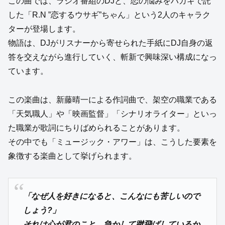
この曲では、ラジオ番組のDJと、恋の悩みをハガキで託
した「R.N ”恋するウサギ”ちゃん」という2人のキャラク
ターが登場します。
物語は、DJがリスナーから寄せられた手紙にDJ自身の返
答を交えながら進行していく、斬新で興味深い構成になっ
ています。
この楽曲は、新藤晴一による作詞曲で、架空の職業である
「天気職人」や「映画監督」「シナリオライター」といっ
た職業が歌詞にちりばめられることがあります。
その中でも「ミュージック・アワー」は、こうした要素を
象徴する楽曲として挙げられます。
「なぜ人を好きになると、こんなにも苦しいので
しょう?」
それは心が君のこと、急かして蹴飛ばしているか