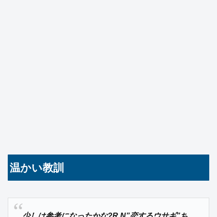
温かい教訓
少しは参考になったかな?R.N”恋するウサギ”ち