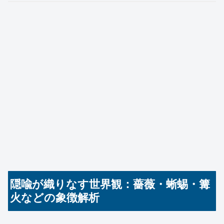
隠喩が織りなす世界観：薔薇・蜥蜴・篝
火などの象徴解析