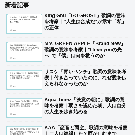
新着記事
King Gnu「GO GHOST」歌詞の意味
を考察｜“人生は合成だ”が示す「私」
の正体
Mrs. GREEN APPLE「Brand New」
歌詞の意味を考察｜“I love youの先
へ”で「僕」は何を救うのか
サスケ「青いベンチ」歌詞の意味を考
察｜付き合っていたのに、なぜ愛を伝
えられなかったのか
Aqua Timez「決意の朝に」歌詞の意
味を考察｜弱さを認めた朝、人は自分
の人生を歩き始める
AAA「恋音と雨空」歌詞の意味を考察
｜二人は復縁した？雨が止むまで