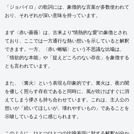
「ジョバイロ」の歌詞には、象徴的な言葉が多数使われて
おり、それぞれが深い意味を持っています。
まず〈赤い薔薇〉は、古来より“情熱的な愛”の象徴とされ
ており、ここでは一方通行な熱い想いを示していると解釈
できます。一方、〈赤い蜥蜴〉という不思議な比喩は、
「情欲的な本能」や「捉えどころのない存在」を象徴する
とも言われています。
また、〈篝火〉という表現も印象的です。篝火は、夜の闇
を優しく照らす存在であると同時に、風が吹けばすぐに消
えてしまう儚さも持ち合わせています。これは、主人公の
想いが「続いてほしいが、壊れやすいもの」であることを
示唆しているように感じられます。
このように、ひとつひとつの比喩表現に対する解釈が分か