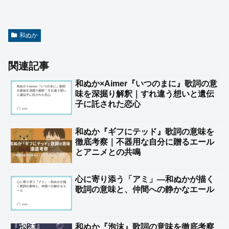
和ぬか
関連記事
和ぬか×Aimer『いつのまに』歌詞の意
味を深掘り解釈｜すれ違う想いと遺伝
子に託された恋心
和ぬか『ギフにテッド』歌詞の意味を
徹底考察｜不器用な自分に贈るエール
とアニメとの共鳴
心に寄り添う「アミ」―和ぬかが描く
歌詞の意味と、仲間への静かなエール
和ぬか『泡沫』歌詞の意味を徹底考察