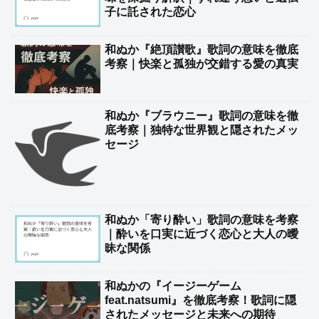
子に託された恋心
和ぬか『絶頂讃歌』歌詞の意味を徹底
考察｜快楽と孤独が交錯する愛の真実
和ぬか『ブラウニー』歌詞の意味を徹
底考察｜独特な世界観と隠されたメッ
セージ
和ぬか「寄り酔い」歌詞の意味を考察
｜酔いを口実に近づく恋心と大人の曖
昧な関係
和ぬかの『イージーゲーム
feat.natsumi』を徹底考察！歌詞に隠
されたメッセージと未来への期待