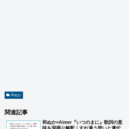
和ぬか
関連記事
和ぬか×Aimer『いつのまに』歌詞の意
味を深掘り解釈｜すれ違う想いと遺伝