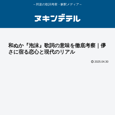
～邦楽の歌詞考察・解釈メディア～
和ぬか『泡沫』歌詞の意味を徹底考察｜儚
さに宿る恋心と現代のリアル
2025.04.30