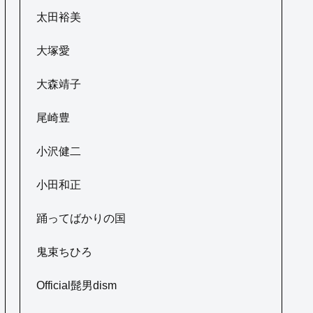
太田裕美
大塚愛
大森靖子
尾崎豊
小沢健二
小田和正
踊ってばかりの国
鬼束ちひろ
Official髭男dism