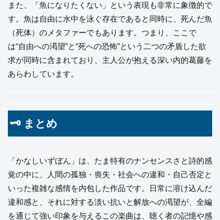
また、「魚になりたくない」という表現も非常に象徴的で
す。魚は自由に水中を泳ぐ存在であると同時に、死んだ魚
（死体）のメタファーでもあります。つまり、ここで
は“自由への渇望”と“死への恐怖”という二つの矛盾した欲
求が同時に含まれており、主人公が抱える深い内的葛藤を
あらわしています。
🗝 まとめ
「かなしいずぼん」は、たま特有のナンセンスさと詩的感
覚の中に、人間の孤独・喪失・社会への違和・自己否定と
いった複雑な感情を内包した作品です。日常に溶け込んだ
違和感と、それに対する淡い抗いと解放への渇望が、全編
を通じて強い印象を与えるこの楽曲は、聴く者の記憶や感