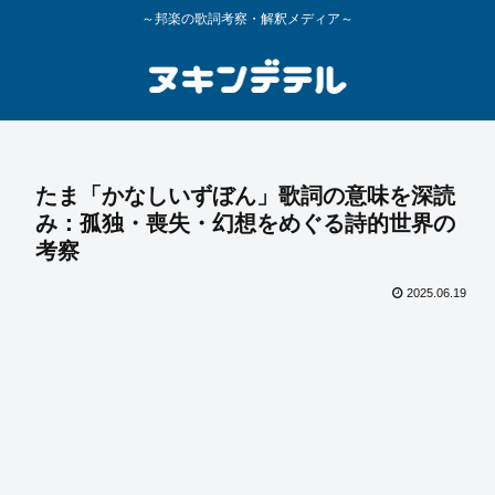
～邦楽の歌詞考察・解釈メディア～
たま「かなしいずぼん」歌詞の意味を深読
み：孤独・喪失・幻想をめぐる詩的世界の
考察
2025.06.19