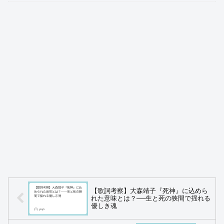
【歌詞考察】大森靖子『死神』に込めら
れた意味とは？──生と死の狭間で揺れる
優しき魂