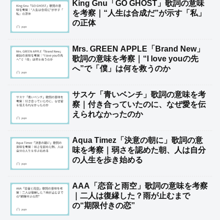
King Gnu「GO GHOST」歌詞の意味
を考察｜“人生は合成だ”が示す「私」
の正体
Mrs. GREEN APPLE「Brand New」
歌詞の意味を考察｜“I love youの先
へ”で「僕」は何を救うのか
サスケ「青いベンチ」歌詞の意味を考
察｜付き合っていたのに、なぜ愛を伝
えられなかったのか
Aqua Timez「決意の朝に」歌詞の意
味を考察｜弱さを認めた朝、人は自分
の人生を歩き始める
AAA「恋音と雨空」歌詞の意味を考察
｜二人は復縁した？雨が止むまで
の“期限付きの恋”