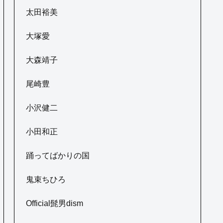
太田裕美
大塚愛
大森靖子
尾崎豊
小沢健二
小田和正
踊ってばかりの国
鬼束ちひろ
Official髭男dism