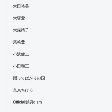
太田裕美
大塚愛
大森靖子
尾崎豊
小沢健二
小田和正
踊ってばかりの国
鬼束ちひろ
Official髭男dism